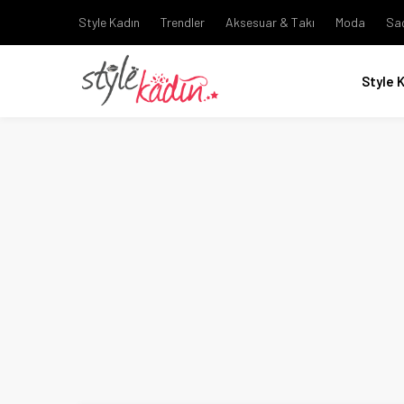
Style Kadın
Trendler
Aksesuar & Takı
Moda
Sa
Style 