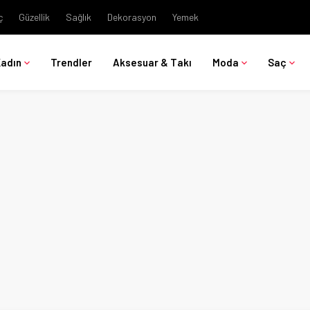
ç
Güzellik
Sağlık
Dekorasyon
Yemek
Kadın
Trendler
Aksesuar & Takı
Moda
Saç