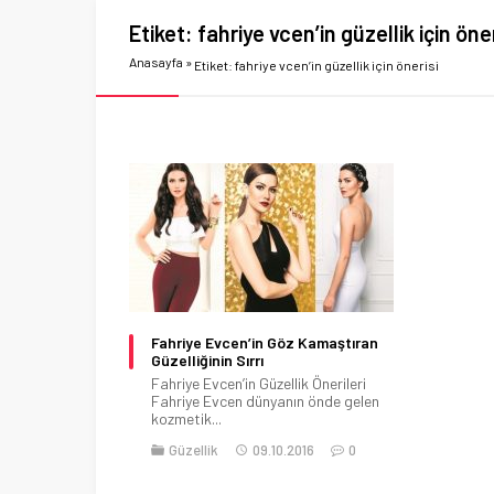
Etiket:
fahriye vcen’in güzellik için öner
Anasayfa
»
Etiket: fahriye vcen’in güzellik için önerisi
Fahriye Evcen’in Göz Kamaştıran
Güzelliğinin Sırrı
Fahriye Evcen’in Güzellik Önerileri
Fahriye Evcen dünyanın önde gelen
kozmetik...
Güzellik
09.10.2016
0