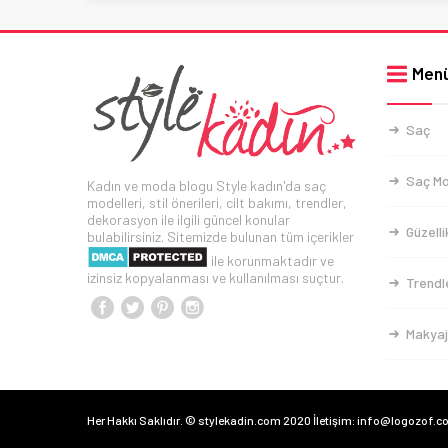
Men
Saç
Saç Mo
Kadın ve moda blogu Style kadın'da saç
modelleri, stil önerileri, cilt bakımı, trendler,
dekorasyon ile ilgili güncel konular
Güzelli
bulabilirsiniz. Sitemizde bulunan tüm içerikler
ile korunmaktadır ve
izinsiz kopyalanması ve kullanılması suçtur.
Trendl
Makyaj
Her Hakkı Saklıdır. © stylekadin.com 2020 İletişim: info@logozof.