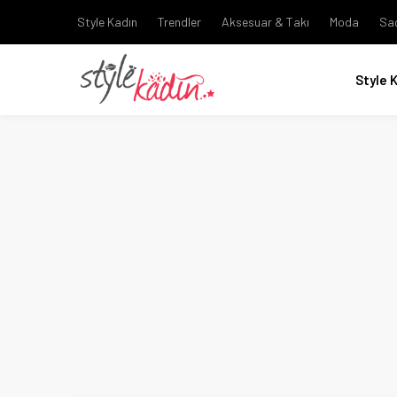
Style Kadın
Trendler
Aksesuar & Takı
Moda
Sa
Style 