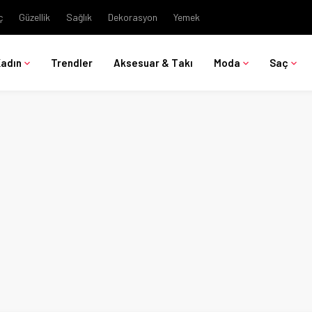
ç
Güzellik
Sağlık
Dekorasyon
Yemek
Kadın
Trendler
Aksesuar & Takı
Moda
Saç