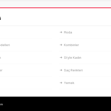
ü
Moda
delleri
Kombinler
k
Style Kadın
er
Saç Renkleri
Yemek
com