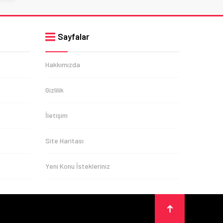
Sayfalar
Hakkımızda
Gizlilik
İletişim
Site Haritası
Yeni Konu İstekleriniz