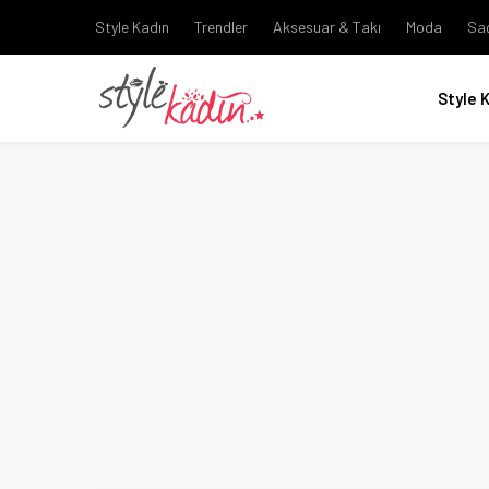
Style Kadın
Trendler
Aksesuar & Takı
Moda
Sa
Style 