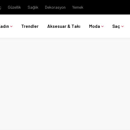
ç
Güzellik
Sağlık
Dekorasyon
Yemek
Kadın
Trendler
Aksesuar & Takı
Moda
Saç