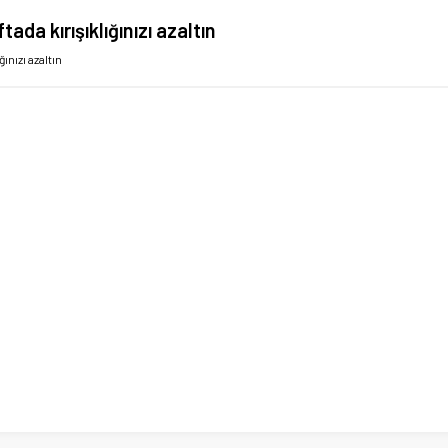
ftada kırışıklığınızı azaltın
ğınızı azaltın