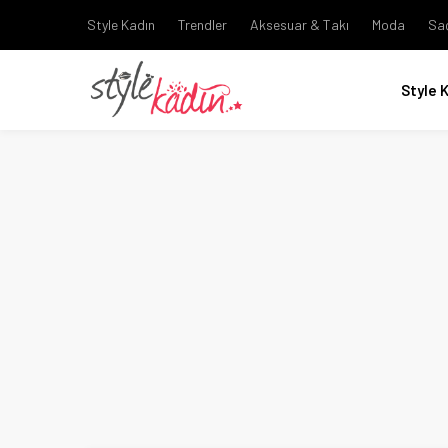
Style Kadın
Trendler
Aksesuar & Takı
Moda
Sa
Style 