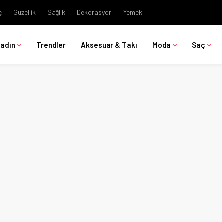
ç
Güzellik
Sağlık
Dekorasyon
Yemek
Kadın
Trendler
Aksesuar & Takı
Moda
Saç