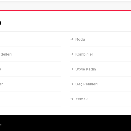
ü
Moda
delleri
Kombinler
k
Style Kadın
er
Saç Renkleri
Yemek
com