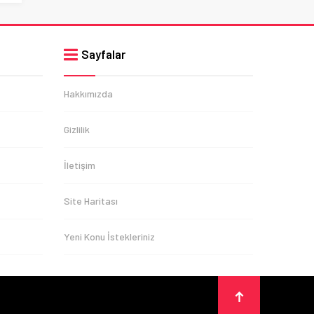
Sayfalar
Hakkımızda
Gizlilik
İletişim
Site Haritası
Yeni Konu İstekleriniz