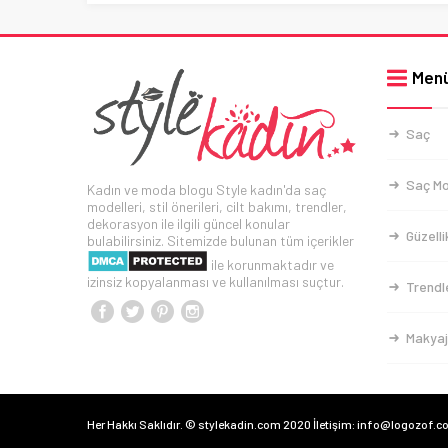
Men
Saç
Saç Mo
Kadın ve moda blogu Style kadın'da saç
modelleri, stil önerileri, cilt bakımı, trendler,
dekorasyon ile ilgili güncel konular
Güzelli
bulabilirsiniz. Sitemizde bulunan tüm içerikler
ile korunmaktadır ve
izinsiz kopyalanması ve kullanılması suçtur.
Trendl
Makyaj
Her Hakkı Saklıdır. © stylekadin.com 2020 İletişim: info@logozof.