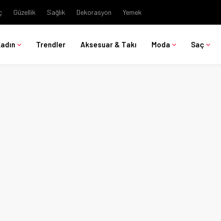
ç
Güzellik
Sağlık
Dekorasyon
Yemek
Kadın
Trendler
Aksesuar & Takı
Moda
Saç