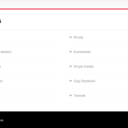
ü
Moda
delleri
Kombinler
k
Style Kadın
er
Saç Renkleri
Yemek
com