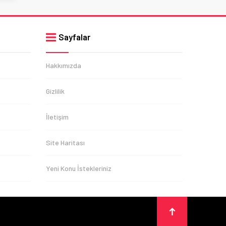
Sayfalar
Hakkımızda
Gizlilik
İletişim
Site Haritası
Yeni Konu İstekleriniz