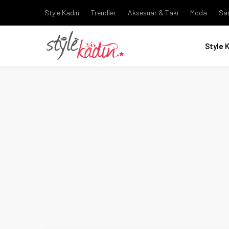
Style Kadın
Trendler
Aksesuar & Takı
Moda
Sa
Style 