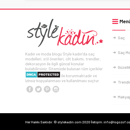
Men
Saç
Saç Mo
Kadın ve moda blogu Style kadın'da saç
modelleri, stil önerileri, cilt bakımı, trendler,
dekorasyon ile ilgili güncel konular
Güzelli
bulabilirsiniz. Sitemizde bulunan tüm içerikler
ile korunmaktadır ve
izinsiz kopyalanması ve kullanılması suçtur.
Trendl
Makyaj
Her Hakkı Saklıdır. © stylekadin.com 2020 İletişim: info@logozof.