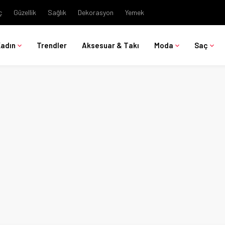
ç
Güzellik
Sağlık
Dekorasyon
Yemek
Kadın
Trendler
Aksesuar & Takı
Moda
Saç