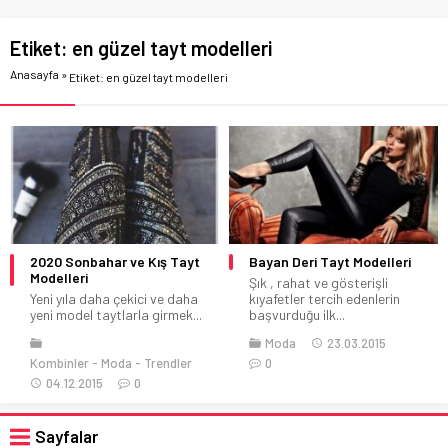
Etiket:
en güzel tayt modelleri
Anasayfa
»
Etiket: en güzel tayt modelleri
2020 Sonbahar ve Kış Tayt
Bayan Deri Tayt Modelleri
Modelleri
Şık , rahat ve gösterişli
Yeni yıla daha çekici ve daha
kıyafetler tercih edenlerin
yeni model taytlarla girmek...
başvurduğu ilk...
Moda
23.03.2015
Kombinler
Moda
Trendler
0
04.12.2015
0
Sayfalar