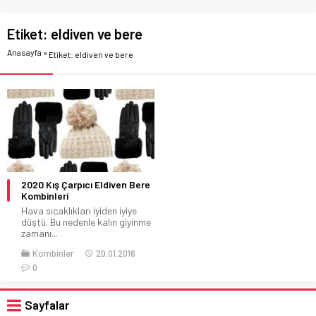
Etiket:
eldiven ve bere
Anasayfa
»
Etiket: eldiven ve bere
2020 Kış Çarpıcı Eldiven Bere
Kombinleri
Hava sıcaklıkları iyiden iyiye
düştü. Bu nedenle kalın giyinme
zamanı...
Kombinler
20.01.2016
0
Sayfalar