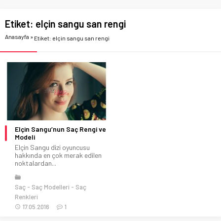
Etiket:
elçin sangu san rengi
Anasayfa
»
Etiket: elçin sangu san rengi
Elçin Sangu’nun Saç Rengi ve
Modeli
Elçin Sangu dizi oyuncusu
hakkında en çok merak edilen
noktalardan...
Saç
Saç Modelleri
Saç
Renkleri
17.05.2016
1