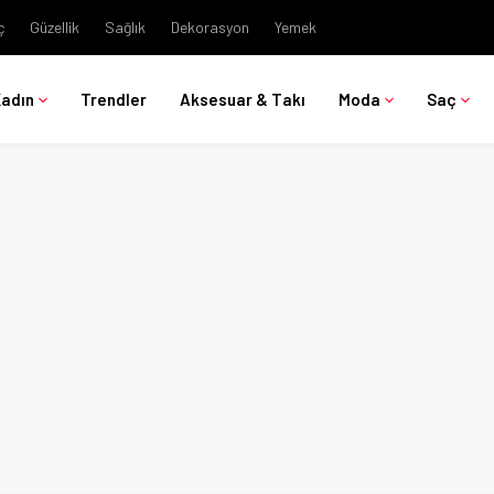
ç
Güzellik
Sağlık
Dekorasyon
Yemek
Kadın
Trendler
Aksesuar & Takı
Moda
Saç