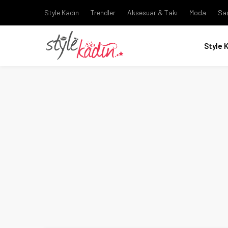
Style Kadın
Trendler
Aksesuar & Takı
Moda
Sa
Style 