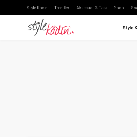
Style Kadın
Trendler
Aksesuar & Takı
Moda
Sa
Style 