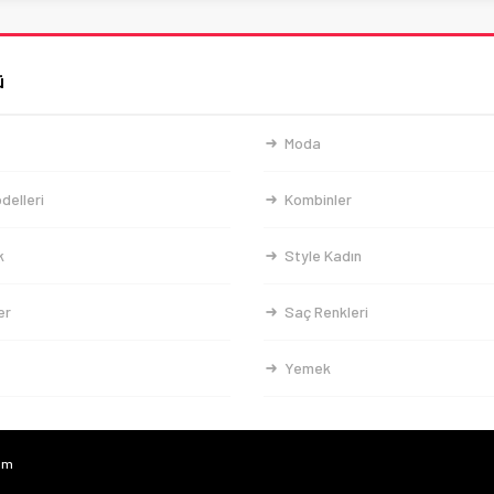
ü
Moda
delleri
Kombinler
k
Style Kadın
er
Saç Renkleri
Yemek
com