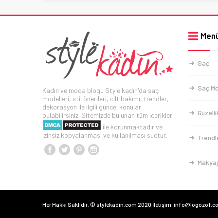
Men
Saç
Saç Mo
Kadın ve moda blogu Style kadın'da saç
modelleri, stil önerileri, cilt bakımı, trendler,
dekorasyon ile ilgili güncel konular
Güzelli
bulabilirsiniz. Sitemizde bulunan tüm içerikler
ile korunmaktadır ve
izinsiz kopyalanması ve kullanılması suçtur.
Trendl
Makyaj
Her Hakkı Saklıdır. © stylekadin.com 2020 İletişim: info@logozof.