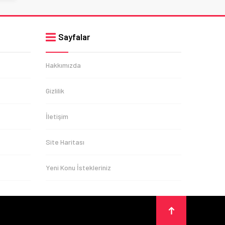
Sayfalar
Hakkımızda
Gizlilik
İletişim
Site Haritası
Yeni Konu İstekleriniz