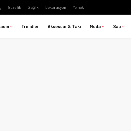
ç
Güzellik
Sağlık
Dekorasyon
Yemek
Kadın
Trendler
Aksesuar & Takı
Moda
Saç