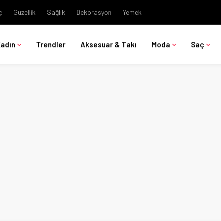
ç
Güzellik
Sağlık
Dekorasyon
Yemek
Kadın
Trendler
Aksesuar & Takı
Moda
Saç