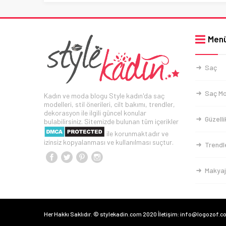
Men
Saç
Saç Mo
Kadın ve moda blogu Style kadın'da saç
modelleri, stil önerileri, cilt bakımı, trendler,
dekorasyon ile ilgili güncel konular
Güzelli
bulabilirsiniz. Sitemizde bulunan tüm içerikler
ile korunmaktadır ve
izinsiz kopyalanması ve kullanılması suçtur.
Trendl
Makyaj
Her Hakkı Saklıdır. © stylekadin.com 2020 İletişim: info@logozof.