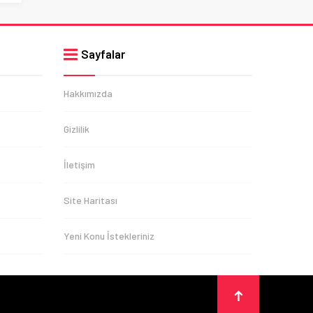
Sayfalar
Hakkımızda
Gizlilik
İletişim
Site Haritası
Yeni Konu İstekleriniz