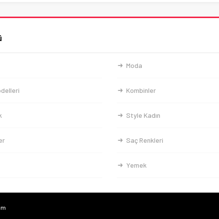
ü
Moda
delleri
Kombinler
k
Style Kadın
er
Saç Renkleri
Yemek
com