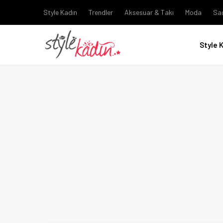
Style Kadın
Trendler
Aksesuar & Takı
Moda
Sa
Style 