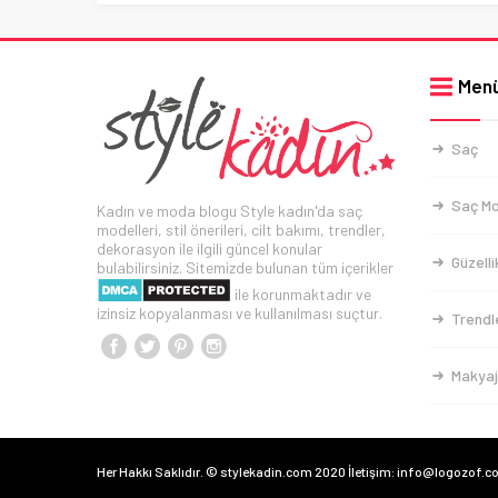
Men
Saç
Saç Mo
Kadın ve moda blogu Style kadın'da saç
modelleri, stil önerileri, cilt bakımı, trendler,
dekorasyon ile ilgili güncel konular
Güzelli
bulabilirsiniz. Sitemizde bulunan tüm içerikler
ile korunmaktadır ve
izinsiz kopyalanması ve kullanılması suçtur.
Trendl
Makyaj
Her Hakkı Saklıdır. © stylekadin.com 2020 İletişim: info@logozof.