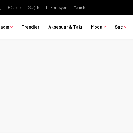
ç
Güzellik
Sağlık
Dekorasyon
Yemek
Kadın
Trendler
Aksesuar & Takı
Moda
Saç