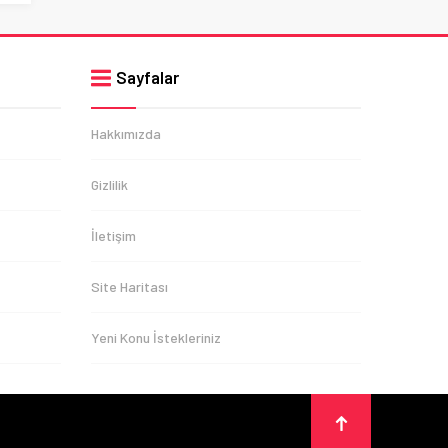
Sayfalar
Hakkımızda
Gizlilik
İletişim
Site Haritası
Yeni Konu İstekleriniz