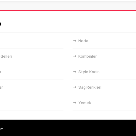
ü
Moda
delleri
Kombinler
k
Style Kadın
er
Saç Renkleri
Yemek
com