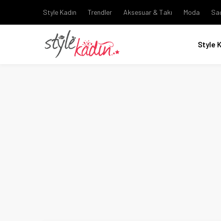
Style Kadın
Trendler
Aksesuar & Takı
Moda
Sa
Style 