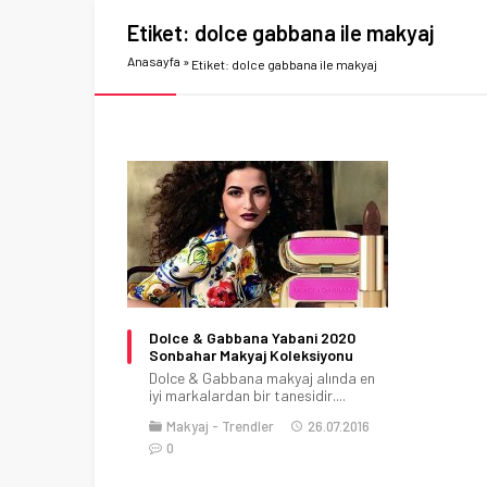
Etiket:
dolce gabbana ile makyaj
Anasayfa
»
Etiket: dolce gabbana ile makyaj
Dolce & Gabbana Yabani 2020
Sonbahar Makyaj Koleksiyonu
Dolce & Gabbana makyaj alında en
iyi markalardan bir tanesidir....
Makyaj
Trendler
26.07.2016
0