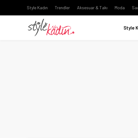
Style Kadın
Trendler
Aksesuar & Takı
Moda
Sa
Style 