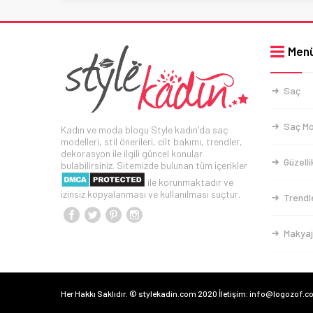
Men
Saç
Saç Mo
Kadın ve moda blogu Style kadın'da saç
modelleri, stil önerileri, cilt bakımı, trendler,
dekorasyon ile ilgili güncel konular
Güzelli
bulabilirsiniz. Sitemizde bulunan tüm içerikler
ile korunmaktadır ve
izinsiz kopyalanması ve kullanılması suçtur.
Trendl
Makyaj
Her Hakkı Saklıdır. © stylekadin.com 2020 İletişim: info@logozof.