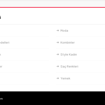
ü
Moda
delleri
Kombinler
k
Style Kadın
er
Saç Renkleri
Yemek
com