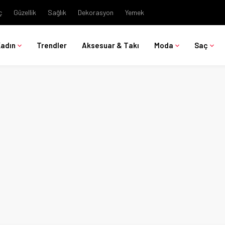
ç
Güzellik
Sağlık
Dekorasyon
Yemek
Kadın
Trendler
Aksesuar & Takı
Moda
Saç