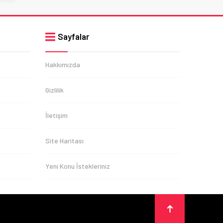
Sayfalar
Hakkımızda
Gizlilik
İletişim
Site Haritası
Yeni Konu İstekleriniz