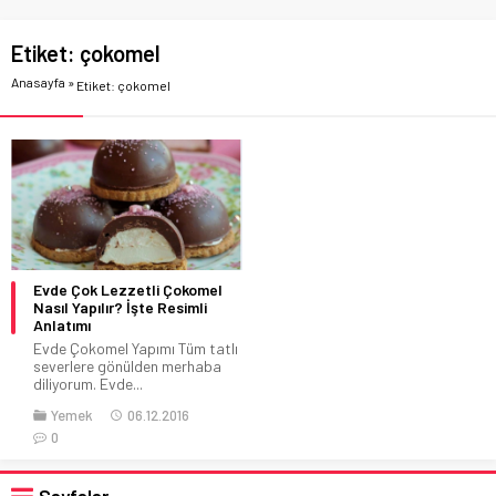
Etiket:
çokomel
Anasayfa
»
Etiket: çokomel
Evde Çok Lezzetli Çokomel
Nasıl Yapılır? İşte Resimli
Anlatımı
Evde Çokomel Yapımı Tüm tatlı
severlere gönülden merhaba
diliyorum. Evde...
Yemek
06.12.2016
0
Sayfalar