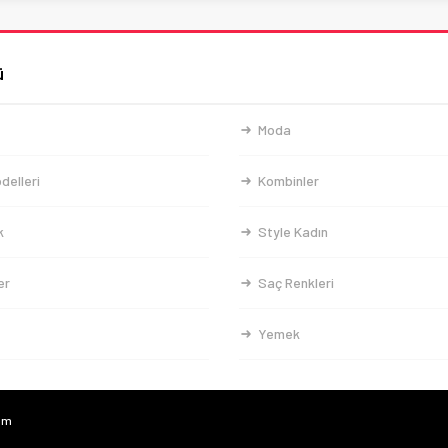
ü
Moda
delleri
Kombinler
k
Style Kadın
er
Saç Renkleri
Yemek
com