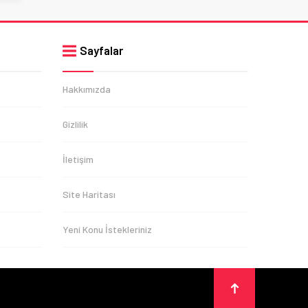
Sayfalar
Hakkımızda
Gizlilik
İletişim
Site Haritası
Yeni Konu İstekleriniz