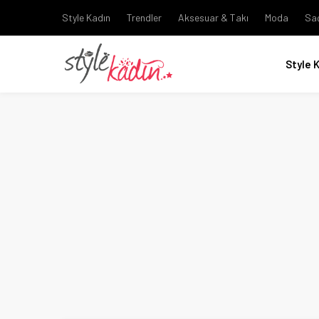
Style Kadın
Trendler
Aksesuar & Takı
Moda
Sa
Style 