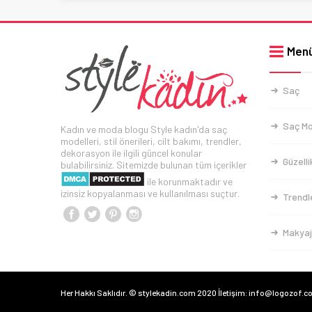
Men
Saç
Saç Mo
Kadın ve moda blogu Style kadın'da saç
modelleri, stil önerileri, cilt bakımı, trendler,
dekorasyon ile ilgili güncel konular
Güzelli
bulabilirsiniz. Sitemizde bulunan tüm içerikler
ile korunmaktadır ve
izinsiz kopyalanması ve kullanılması suçtur.
Trendl
Makyaj
Her Hakkı Saklıdır. © stylekadin.com 2020 İletişim: info@logozof.