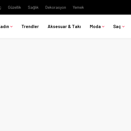
ç
Güzellik
Sağlık
Dekorasyon
Yemek
Kadın
Trendler
Aksesuar & Takı
Moda
Saç