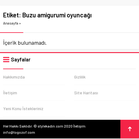
Etiket:
Buzu amigurumi oyuncağı
Anasayfa
»
İçerik bulunamadı.
Sayfalar
Hakkımızda
Gizlilik
İletişim
Site Haritası
Yeni Konu İstekleriniz
Her Hakkı Saklıdır. © stylekadin.com 2020 İletişim:
info@logozof.com