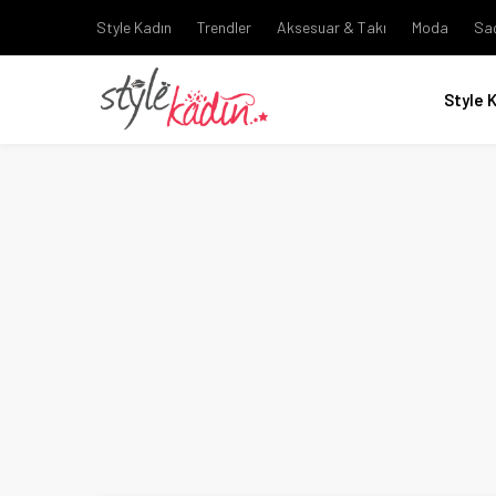
Style Kadın
Trendler
Aksesuar & Takı
Moda
Sa
Style 