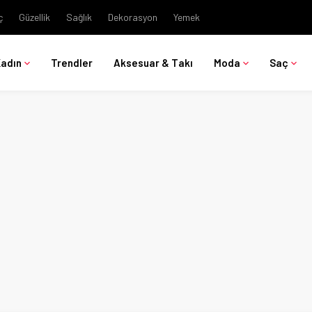
ç
Güzellik
Sağlık
Dekorasyon
Yemek
Kadın
Trendler
Aksesuar & Takı
Moda
Saç