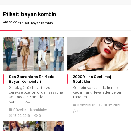
Etiket:
bayan kombin
Anasayfa
»
Etiket: bayan kombin
Son Zamanların En Moda
2020 Yılına Özel İmaj
Bayan Kombinleri
Gözlükler
Gerek günlük hayatınızda
Kombin konusunda her ne
gerekse özel bir organizasyona
kadar farklı kıyafetler ve yeni
katılacağınız sırada
tasarım...
kombininiz...
Kombinler
01.02.2019
Güzellik
Kombinler
0
13.02.2019
0