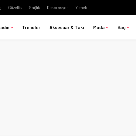
ç
Güzellik
Sağlık
Dekorasyon
Yemek
Kadın
Trendler
Aksesuar & Takı
Moda
Saç