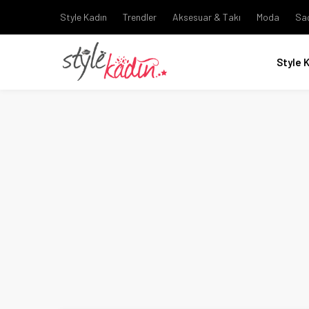
Style Kadın
Trendler
Aksesuar & Takı
Moda
Sa
Style 