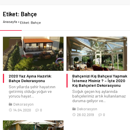
Etiket:
Bahçe
Anasayfa
»
Etiket: Bahçe
2020 Yaz Ayına Hazırlık:
Bahçenizi Kış Bahçesi Yapmak
Bahçe Dekorasyonu
İstemez Misiniz ? – İşte 2020
Kış Bahçeleri Dekorasyonu
Son yıllarda şehir hayatının
getirmiş olduğu yoğun ve
Soğuk geçen kış aylarında
yorucu hayat...
bahçelerimiz artık kullanılamaz
duruma geliyor ve...
Dekorasyon
Dekorasyon
14.04.2020
0
26.02.2019
0