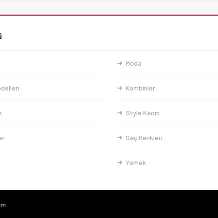
ü
Moda
delleri
Kombinler
k
Style Kadın
er
Saç Renkleri
Yemek
com