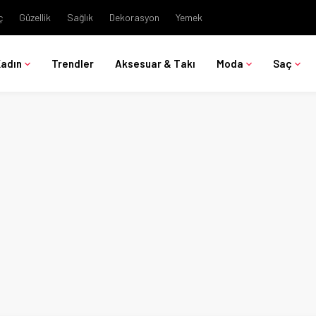
ç
Güzellik
Sağlık
Dekorasyon
Yemek
Kadın
Trendler
Aksesuar & Takı
Moda
Saç