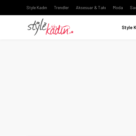
Style Kadın
Trendler
Aksesuar & Takı
Moda
Sa
Style 