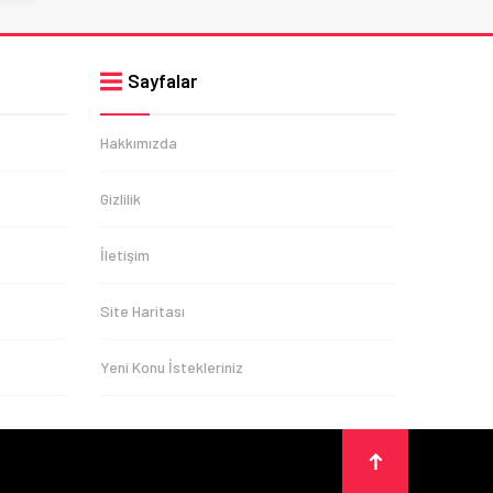
Sayfalar
Hakkımızda
Gizlilik
İletişim
Site Haritası
Yeni Konu İstekleriniz