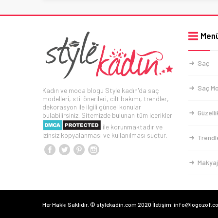
Men
Saç
Saç Mo
Kadın ve moda blogu Style kadın'da saç
modelleri, stil önerileri, cilt bakımı, trendler,
dekorasyon ile ilgili güncel konular
Güzelli
bulabilirsiniz. Sitemizde bulunan tüm içerikler
ile korunmaktadır ve
izinsiz kopyalanması ve kullanılması suçtur.
Trendl
Makyaj
Her Hakkı Saklıdır. © stylekadin.com 2020 İletişim: info@logozof.