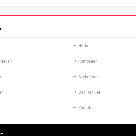
ü
Moda
delleri
Kombinler
k
Style Kadın
er
Saç Renkleri
Yemek
com