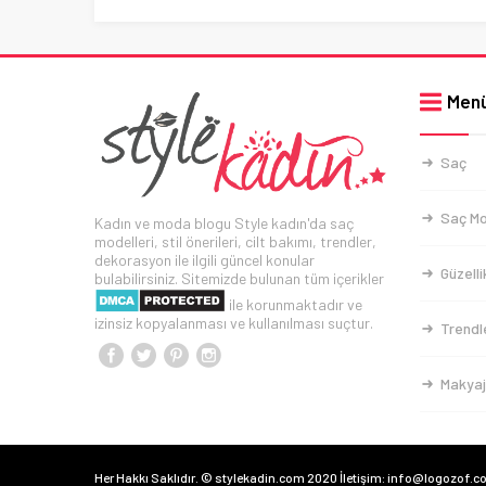
Men
Saç
Saç Mo
Kadın ve moda blogu Style kadın'da saç
modelleri, stil önerileri, cilt bakımı, trendler,
dekorasyon ile ilgili güncel konular
Güzelli
bulabilirsiniz. Sitemizde bulunan tüm içerikler
ile korunmaktadır ve
izinsiz kopyalanması ve kullanılması suçtur.
Trendl
Makyaj
Her Hakkı Saklıdır. © stylekadin.com 2020 İletişim: info@logozof.