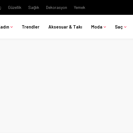
ç
Güzellik
Sağlık
Dekorasyon
Yemek
Kadın
Trendler
Aksesuar & Takı
Moda
Saç