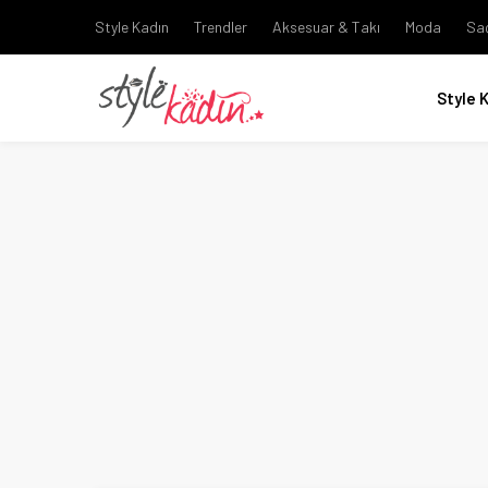
Style Kadın
Trendler
Aksesuar & Takı
Moda
Sa
Style 