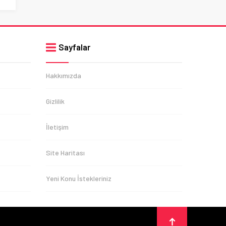
Sayfalar
Hakkımızda
Gizlilik
İletişim
Site Haritası
Yeni Konu İstekleriniz