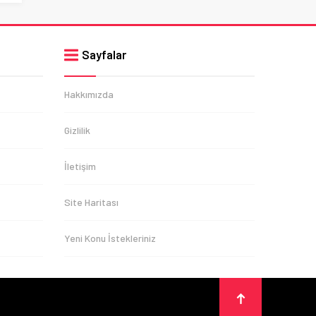
Sayfalar
Hakkımızda
Gizlilik
İletişim
Site Haritası
Yeni Konu İstekleriniz