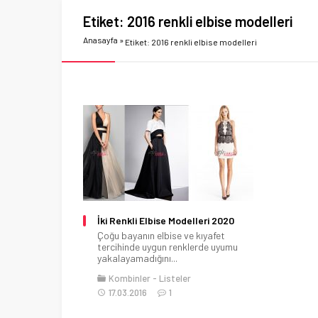
Etiket:
2016 renkli elbise modelleri
Anasayfa
»
Etiket: 2016 renkli elbise modelleri
İki Renkli Elbise Modelleri 2020
Çoğu bayanın elbise ve kıyafet
tercihinde uygun renklerde uyumu
yakalayamadığını...
Kombinler
Listeler
17.03.2016
1