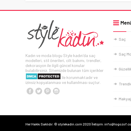
Men
Saç
Saç Mo
Kadın ve moda blogu Style kadın'da saç
modelleri, stil önerileri, cilt bakımı, trendler,
dekorasyon ile ilgili güncel konular
Güzelli
bulabilirsiniz. Sitemizde bulunan tüm içerikler
ile korunmaktadır ve
izinsiz kopyalanması ve kullanılması suçtur.
Trendl
Makyaj
Her Hakkı Saklıdır. © stylekadin.com 2020 İletişim: info@logozof.