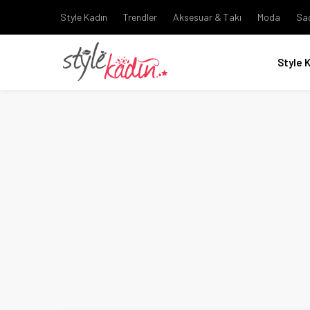
Style Kadın
Trendler
Aksesuar & Takı
Moda
Sa
Style 