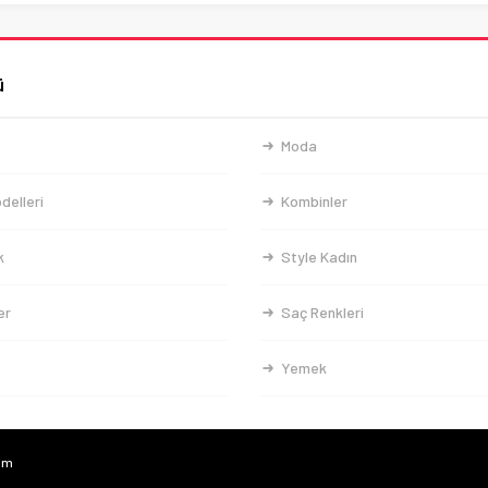
ü
Moda
delleri
Kombinler
k
Style Kadın
er
Saç Renkleri
Yemek
com