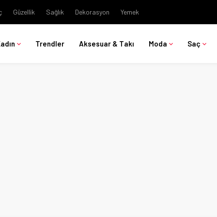
ç
Güzellik
Sağlık
Dekorasyon
Yemek
Kadın
Trendler
Aksesuar & Takı
Moda
Saç