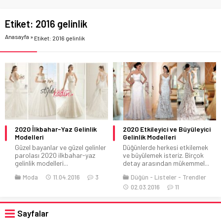
Etiket:
2016 gelinlik
Anasayfa
»
Etiket: 2016 gelinlik
2020 İlkbahar-Yaz Gelinlik
2020 Etkileyici ve Büyüleyici
Modelleri
Gelinlik Modelleri
Güzel bayanlar ve güzel gelinler
Düğünlerde herkesi etkilemek
parolası 2020 ilkbahar-yaz
ve büyülemek isteriz. Birçok
gelinlik modelleri...
detay arasından mükemmel...
Moda
11.04.2016
3
Düğün
Listeler
Trendler
02.03.2016
11
Sayfalar