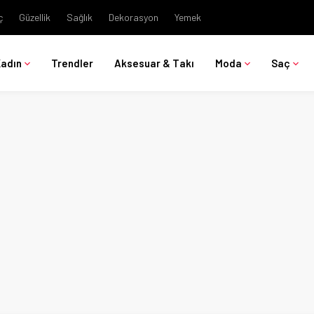
ç
Güzellik
Sağlık
Dekorasyon
Yemek
Kadın
Trendler
Aksesuar & Takı
Moda
Saç