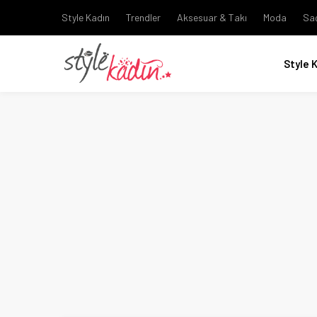
Style Kadın
Trendler
Aksesuar & Takı
Moda
Sa
Style 